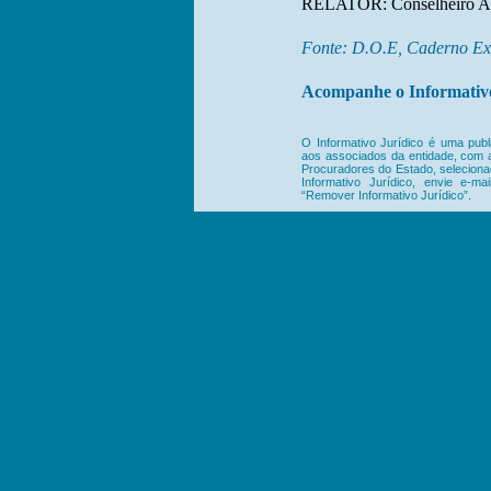
RELATOR: Conselheiro Ad
Fonte: D.O.E, Caderno Exe
Acompanhe o Informativo
O Informativo Jurídico é uma publ
aos associados da entidade, com as
Procuradores do Estado, selecionad
Informativo Jurídico, envie e-m
“Remover Informativo Jurídico”.