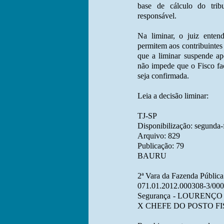
base de cálculo do tribu
responsável.
Na liminar, o juiz enten
permitem aos contribuintes 
que a liminar suspende ape
não impede que o Fisco faç
seja confirmada.
Leia a decisão liminar:
TJ-SP
Disponibilização: segunda-f
Arquivo: 829
Publicação: 79
BAURU
2ª Vara da Fazenda Pública
071.01.2012.000308-3/0
Segurança - LOURENÇ
X CHEFE DO POSTO FISC