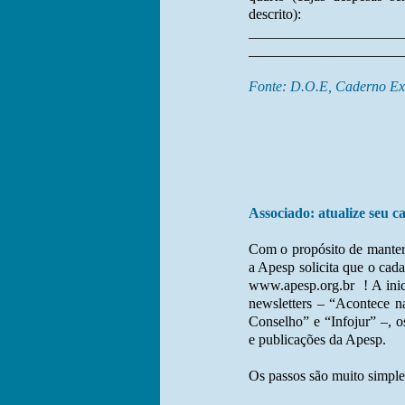
descrito):
_____________________
_____________________
Fonte: D.O.E, Caderno Exe
Associado: atualize seu c
Com o propósito de manter
a Apesp solicita que o cada
www.apesp.org.br
! A ini
newsletters – “Acontece n
Conselho” e “Infojur” –, o
e publicações da Apesp.
Os passos são muito simple