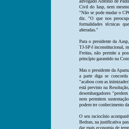
advogado Antonio de Pádua
Civil do Iasp, nem mesmo
"Não se pode mudar o CPC 
diz. "O que nos preocupa
formalidades técnicas q
alteradas."
Para o presidente da Aasp,
TJ-SP é inconstitucional, m
Freitas, não permite a po
princípio garantido na Cons
Mas o presidente da Apamag
a parte diga se concorda
"acabou com as inimizades".
está previsto na Resolução
desembargadores "perdem d
nem permitem sustentação 
podem ter conhecimento da
O seu raciocínio acompanh
Bedran, na justificativa p
dar mais economia de tempo