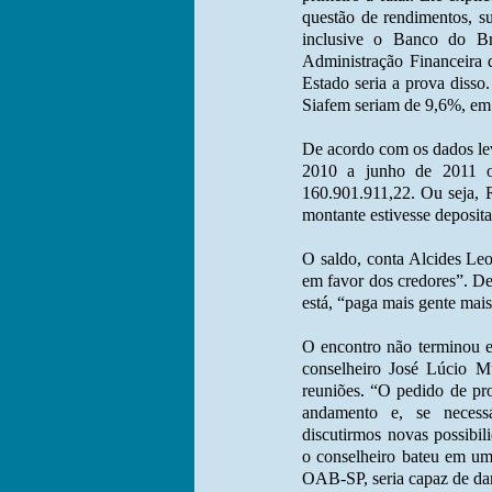
questão de rendimentos, s
inclusive o Banco do Br
Administração Financeira 
Estado seria a prova diss
Siafem seriam de 9,6%, em 
De acordo com os dados lev
2010 a junho de 2011 o
160.901.911,22. Ou seja, 
montante estivesse deposit
O saldo, conta Alcides Leo
em favor dos credores”. De
está, “paga mais gente mai
O encontro não terminou e
conselheiro José Lúcio M
reuniões. “O pedido de pr
andamento e, se necessá
discutirmos novas possibil
o conselheiro bateu em uma
OAB-SP, seria capaz de dar