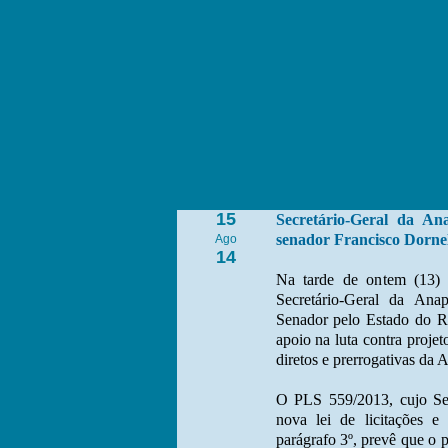
15
Secretário-Geral da A
senador Francisco Dornel
Ago
14
Na tarde de ontem (13)
Secretário-Geral da An
Senador pelo Estado do Rio
apoio na luta contra proje
diretos e prerrogativas da 
O PLS 559/2013, cujo Se
nova lei de licitações e 
parágrafo 3º, prevê que o 