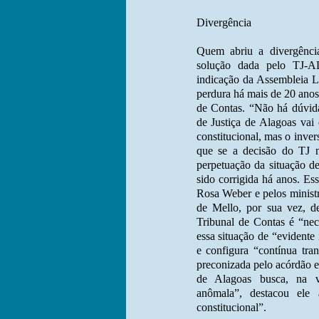
Divergência
Quem abriu a divergênci
solução dada pelo TJ-A
indicação da Assembleia Le
perdura há mais de 20 ano
de Contas. “Não há dúvid
de Justiça de Alagoas va
constitucional, mas o inve
que se a decisão do TJ n
perpetuação da situação d
sido corrigida há anos. Es
Rosa Weber e pelos minist
de Mello, por sua vez, 
Tribunal de Contas é “nece
essa situação de “evidente
e configura “contínua tra
preconizada pelo acórdão e
de Alagoas busca, na v
anômala”, destacou ele 
constitucional”.