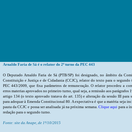
Arnaldo Faria de Sá é o relator do 2º turno da PEC 443
O Deputado Arnaldo Faria de Sá (PTB/SP) foi designado, no âmbito da Comissão de Constituição e Justiça e de Cidadania (CCJC), relator do texto para o segundo turno da PEC 443/2009, que fixa parâmetros de remuneração. O relator procedeu a correção de erros materias aprovados no primeiro turno, qual seja, a remissão aos parágrafos 1º e 2º do artigo 134 (o texto aprovado tratava do art. 135) e alteração da sessão
Clique aqui
para a ín
redação para o segundo turno.
Fonte: site da Anape, de 1º/10/2015