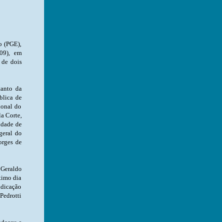
o (PGE),
.09), em
 de dois
Campo, João Luiz Artuso. Ao lado do procurador
 Geraldo
timo dia
ndicação
Pedrotti