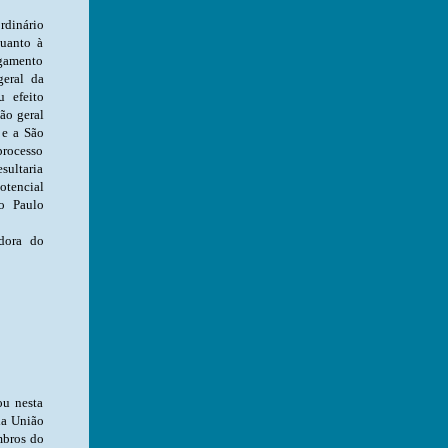
ento da repercussão geral da matéria. Quanto ao
adora do
ou nesta
da União
mbros do