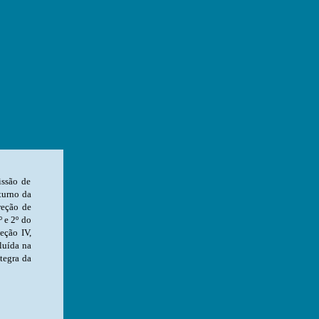
 III para seção IV, para adequar à Emenda
tegra da