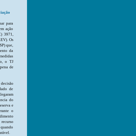
ciação
nça coletivo, entendeu que é possível o apro
de São Paulo (AORRPMESP) perante o Tribunal de