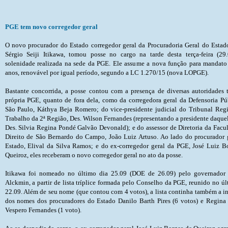
PGE tem novo corregedor geral
O novo procurador do Estado corregedor geral da Procuradoria Geral do Estad
Sérgio Seiji Itikawa, tomou posse no cargo na tarde desta terça-feira (29
solenidade realizada na sede da PGE. Ele assume a nova função para mandato
anos, renovável por igual período, segundo a LC 1.270/15 (nova LOPGE).
Bastante concorrida, a posse contou com a presença de diversas autoridades tanto da própria PGE, quanto de fora dela, como da corregedora geral da Defensoria Pública de São Paulo, Káthya Beja Romero; do vice-presidente judicial do Tribunal Regional do Trabalho da 2ª Região, Des. Wilson Fernandes (representando a presidente daquela Corte, Des. Silvia Regina Pondé Galvão Devonald); e do assessor de Diretoria da Faculdade de Direito de São Bernardo do 
Itikawa foi nomeado no último dia 25.09 (DOE de 26.09) pelo governador
Alckmin, a partir de lista tríplice formada pelo Conselho da PGE, reunido no úl
22.09. Além de seu nome (que contou com 4 votos), a lista continha também a i
dos nomes dos procuradores do Estado Danilo Barth Pires (6 votos) e Regina 
Vespero Fernandes (1 voto).