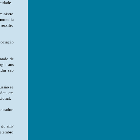
cidade.
ministro
-moradia
O auxílio
sociação
nando de
ngia aos
dia são
ussão se
ndeu, em
cional.
curador-
s do STF
setembro