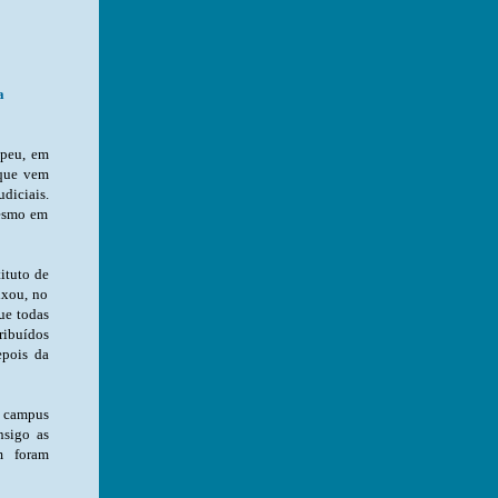
a
mpeu, em
 que vem
diciais.
mesmo em
com a droga só podia ser realizado com mandado
o campus
nsigo as
m foram