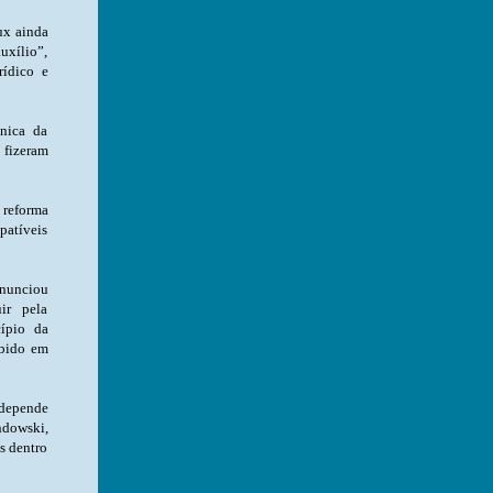
ux ainda
uxílio”,
rídico e
nica da
 fizeram
 reforma
mpatíveis
anunciou
ir pela
cípio da
ibido em
 depende
ndowski,
s dentro