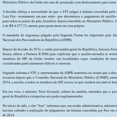
Ministério Público da União em caso de promoção com deslocamento para outra 
A decisão reforça a necessidade de que o STF julgue a liminar concedida pelo 
Luiz Fux –exatamente um ano atrás– que determinou o pagamento de auxílio
para todos os juízes do país, benefício depois estendido ao Ministério Público. 
é de R$ 4.377,73, mesmo para quem mora em casa própria.
O mandado de segurança julgado pela Segunda Turma foi impetrado pela As
Nacional dos Procuradores da República (ANPR).
Depois da decisão do TCU, o então procurador-geral da República, Antonio Fer
Souza, editou a Portaria 8/2006 para explicitar que o auxílio-moradia se restri
membros do MP da União lotados nas localidades cujas condições de mora
consideradas particularmente difíceis e onerosas.
Segundo informa o STF, o representante da ANPR sustentou na sessão que a disc
esvaziou depois que o Conselho Nacional do Ministério Público (CNMP), este
2014, o auxílio a todos os membros do MP, exceto os que residem em imóvel fun
Em seu voto, o ministro Teori Zavascki, relator da matéria, entendeu que o pro
geral da República extrapolou seu poder regulamentador.
No início do mês, o site “Jota” informou que, em sessão administrativa, ministro
haviam cobrado a realização de julgamento da liminar concedida por Fux em 
de 2014.