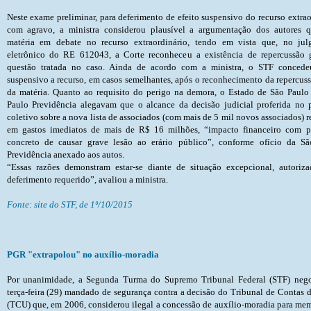
Neste exame preliminar, para deferimento de efeito suspensivo do recurso extraordinário com agravo, a ministra considerou plausível a argumentação dos autores quanto à matéria em debate no recurso extraordinário, tendo em vista que, no julgamento eletrônico do RE 612043, a Corte reconheceu a existência de repercussão geral da questão tratada no caso. Ainda de acordo com a ministra, o STF concedeu efeito suspensivo a recurso, em casos semelhantes, após o reconhecim
“Essas razões demonstram estar-se diante de situação excepcional, autoriz
deferimento requerido”, avaliou a ministra.
Fonte: site do STF, de 1º/10/2015
PGR "extrapolou" no auxílio-moradia
Por unanimidade, a Segunda Turma do Supremo Tribunal Federal (STF) neg
terça-feira (29) mandado de segurança contra a decisão do Tribunal de Contas 
(TCU) que, em 2006, considerou ilegal a concessão de auxílio-moradia para me