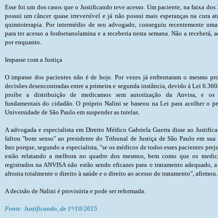
Esse foi um dos casos que o Justificando teve acesso. Um paciente, na faixa dos 
possui um câncer quase irreversível e já não possui mais esperanças na cura at
quimioterapia. Por intermédio de seu advogado, conseguiu recentemente uma
para ter acesso a fosfoetanolamina e a receberia nesta semana. Não a receberá, 
por enquanto.
Impasse com a Justiça
O impasse dos pacientes não é de hoje. Por vezes já enfrentaram o mesmo pr
decisões desencontradas entre a primeira e segunda instância, devido à Lei 6.360
proíbe a distribuição de medicamos sem autorização da Anvisa, e os d
fundamentais do cidadão. O próprio Nalini se baseou na Lei para acolher o p
Universidade de São Paulo em suspender as tutelas.
A advogada e especialista em Direito Médico Gabriela Guerra disse ao Justificando que faltou "bom senso" ao presidente do Tribunal de Justiça de São Paulo em sua decisão. Isto porque, segundo a especialista, "se os médicos de todos esses pacientes prejudicados estão relatando a melhora no quadro dos mesmos, bem como que os medicamentos registrados na ANVISA não estão sendo eficazes para o tratamento adequado, a decisão afronta totalment
A decisão de Nalini é provisória e pode ser reformada.
Fonte: Justificando, de 1º/10/2015