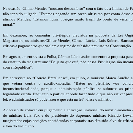
Na ocasião, Gilmar Mendes “mostrou desconforto” com o fato de a liminar de F
não ter sido julgada. “Estamos pagando um preço altíssimo por conta desse a
afirmou Mendes. “Estamos numa posição muito frágil do ponto de vista ju
moral.”
Em dezembro, ao comentar privilégios previstos na proposta da Lei Orgâ
Magistratura, os ministros Gilmar Mendes, Cármen Lúcia e Luís Roberto Barroso
críticas a pagamentos que violam o regime de subsídio previsto na Constituição.
Em agosto, em entrevista a Folha, Cármen Lúcia assim comentou a proposta para
do estatuto da magistratura: “Do jeito que está, não passa. Privilégios são inco
com a República”.
Em entrevista ao “Correio Braziliense“, em julho, o ministro Marco Aurélio 
que votará contra o auxílio-moradia. “Bateu no plenário, vou conclu
inconstitucionalidade, porque a administração pública se submete ao prin
legalidade estrita. Enquanto o particular pode fazer tudo o que não estiver pro
lei, o administrador só pode fazer o que está na lei”, disse o ministro.
A decisão de colocar em julgamento a aplicação universal do auxílio-moradia
do ministro Luiz Fux e do presidente do Supremo, ministro Ricardo Lewa
magistrados cujas posições consideradas corporativistas têm sido alvo de crítica
e fora do Judiciário.