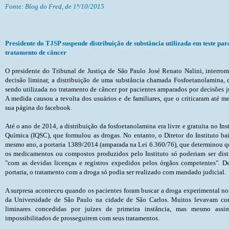
Fonte: Blog do Fred, de 1º/10/2015
Presidente do TJSP suspende distribuição de substância utilizada em teste par
tratamento de câncer
O presidente do Tribunal de Justiça de São Paulo José Renato Nalini, interro
decisão liminar, a distribuição de uma substância chamada Fosfoetanolamina,
sendo utilizada no tratamento de câncer por pacientes amparados por decisões ju
A medida causou a revolta dos usuários e de familiares, que o criticaram até 
sua página do facebook.
Até o ano de 2014, a distribuição da fosfoetanolamina era livre e gratuita no Instituto de Química (IQSC), que formulou as drogas. No entanto, o Diretor do Instituto baixou, no mesmo ano, a portaria 1389/2014 (amparada na Lei 6.360/76), que determinou que todas os medicamentos ou compostos produzidos pelo Instituto só poderiam ser distribuídos "com as devidas licenças e registros expedidos pelos órgãos competentes". Depois da portaria, o tratamento 
A surpresa aconteceu quando os pacientes foram buscar a droga experimental n
da Universidade de São Paulo na cidade de São Carlos. Muitos levavam co
liminares concedidas por juízes de primeira instância, mas mesmo assi
impossibilitados de prosseguirem com seus tratamentos.