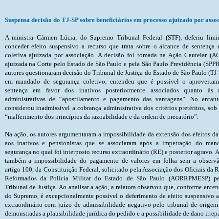
Suspensa decisão do TJ-SP sobre beneficiários em processo ajuizado por asso
A ministra Cármen Lúcia, do Supremo Tribunal Federal (STF), deferiu liminar para conceder efeito suspensivo a recurso que trata sobre o alcance de sentença em ação coletiva ajuizada por associação. A decisão foi tomada na Ação Cautelar (AC) 3971, ajuizada na Corte pelo Estado de São Paulo e pela São Paulo Previdência (SPPREV). Os autores questionaram decisão do Tribunal de Justiça do Estado de São Paulo (TJ-SP) que, em mandado de segura
Na ação, os autores argumentaram a impossibilidade da extensão dos efeitos da decisão aos inativos e pensionistas que se associaram após a impetração do mandado de segurança no qual foi interposto recurso extraordinário (RE) e posterior agravo. Alegaram também a impossibilidade do pagamento de valores em folha sem a observância do artigo 100, da Constituição Federal, solicitado pela Associação dos Oficiais da Reserva e Reformados da Polícia Militar do Estado 