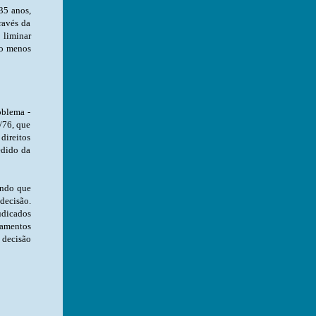
35 anos,
ravés da
 liminar
ao menos
oblema -
/76, que
ireitos
edido da
e o direito à saúde e o direito ao acesso do